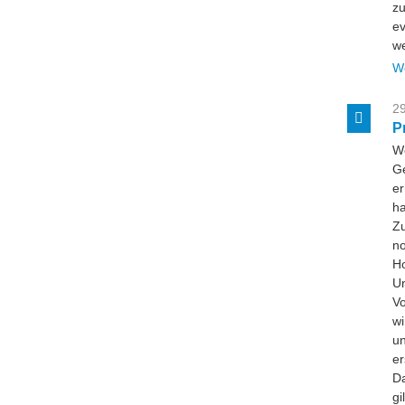
zu
ev
w
W
29
P
W
Ge
er
ha
Zu
no
Ho
U
Vo
wi
un
er
Da
gi