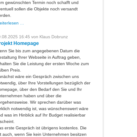
m gewünschten Termin noch schafft und
entuell sollen die Objekte noch versandt
erden.
Printprojekt
eiterlesen …
zu
Weihnachten
.08.2025 16:45
von Klaus Dobrunz
rojekt Homepage
enn Sie bis zum angegebenen Datum die
staltung Ihrer Webseite in Auftrag geben,
halten Sie die Leistung der ersten Woche zum
lben Preis.
nächst wäre ein Gespräch zwischen uns
twendig, über Ihre Vorstellungen bezüglich der
mepage, über den Bedarf den Sie und Ihr
nternehmen haben und über die
rgehensweise. Wir sprechen darüber was
rklich notwendig ist, was wünschenswert wäre
d was im Hinblick auf Ihr Budget realisierbar
scheint.
s erste Gespräch ist übrigens kostenlos. Die
lt auch, wenn Sie kein Unternehmen besitzen