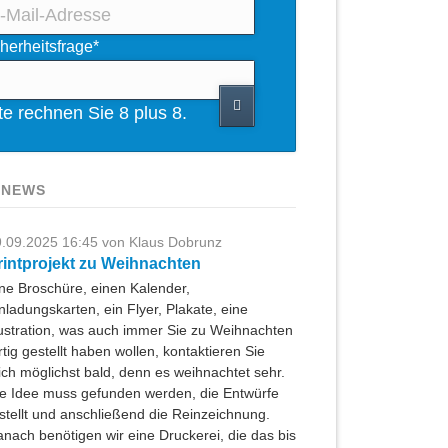
l-
ichtfeld
herheitsfrage
*
resse
tte rechnen Sie 8 plus 8.
 NEWS
.09.2025 16:45
von Klaus Dobrunz
rintprojekt zu Weihnachten
ne Broschüre, einen Kalender,
nladungskarten, ein Flyer, Plakate, eine
lustration, was auch immer Sie zu Weihnachten
rtig gestellt haben wollen, kontaktieren Sie
ch möglichst bald, denn es weihnachtet sehr.
e Idee muss gefunden werden, die Entwürfe
stellt und anschließend die Reinzeichnung.
nach benötigen wir eine Druckerei, die das bis