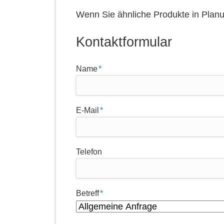
Wenn Sie ähnliche Produkte in Plan
Kontaktformular
Pflichtfeld
Name
*
Pflichtfeld
E-Mail
*
Telefon
Pflichtfeld
Betreff
*