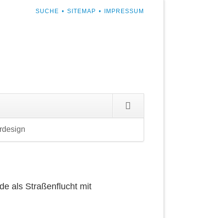
NAVIGATION
SUCHE
SITEMAP
IMPRESSUM
ÜBERSPRINGEN
ion
ingen
rdesign
Navigation
überspringen
e als Straßenflucht mit