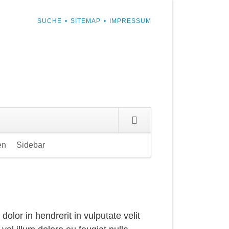
NAVIGATION
SUCHE
SITEMAP
IMPRESSUM
ÜBERSPRINGEN
en
Sidebar
Navigation
überspringen
dolor in hendrerit in vulputate velit