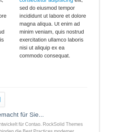
sed do eiusmod tempor
ore
incididunt ut labore et dolore
d
magna aliqua. Ut enim ad
ud
minim veniam, quis nostrud
is
exercitation ullamco laboris
nisi ut aliquip ex ea
commodo consequat.
macht für Sie...
entwickelt für Contao. RockSolid Themes
binden die Best Practices moderner