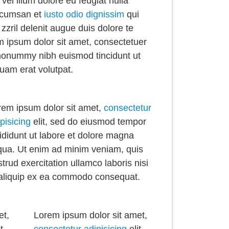
el illum dolore eu feugiat nulla
accumsan et
iusto odio dignissim
qui
zzril delenit augue duis dolore te
rem ipsum dolor sit amet, consectetuer
 nonummy nibh euismod tincidunt ut
uam erat volutpat.
rem ipsum dolor sit amet,
consectetur
pisicing
elit, sed do eiusmod tempor
ididunt ut labore et dolore magna
iqua. Ut enim ad minim veniam, quis
trud exercitation ullamco laboris nisi
 aliquip ex ea commodo consequat.
et,
Lorem ipsum dolor sit amet,
t,
consectetur adipisicing
elit,