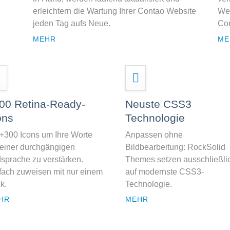
erleichtern die Wartung Ihrer Contao Website
Web
jeden Tag aufs Neue.
Con
MEHR
ME
00 Retina-Ready-
Neuste CSS3
ons
Technologie
 +300 Icons um Ihre Worte
Anpassen ohne
 einer durchgängigen
Bildbearbeitung: RockSolid
dsprache zu verstärken.
Themes setzen ausschließli
fach zuweisen mit nur einem
auf modernste CSS3-
k.
Technologie.
HR
MEHR