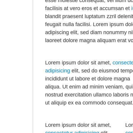
esse molestie consequat, vel illum do
facilisis at vero eros et accumsan et
blandit praesent luptatum zzril deleni
feugait nulla facilisi. Lorem ipsum do
adipiscing elit, sed diam nonummy ni
laoreet dolore magna aliquam erat vo
Lorem ipsum dolor sit amet,
consecte
adipisicing
elit, sed do eiusmod temp
incididunt ut labore et dolore magna
aliqua. Ut enim ad minim veniam, qui
nostrud exercitation ullamco laboris n
ut aliquip ex ea commodo consequat
Lorem ipsum dolor sit amet,
Lor
consectetur adipisicing
elit,
con