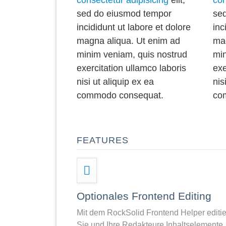
sed do eiusmod tempor
se
incididunt ut labore et dolore
inc
magna aliqua. Ut enim ad
mag
minim veniam, quis nostrud
min
exercitation ullamco laboris
exe
nisi ut aliquip ex ea
nis
commodo consequat.
co
FEATURES
Optionales Frontend Editing
Mit dem RockSolid Frontend Helper editi
Sie und Ihre Redakteure Inhaltselemente,