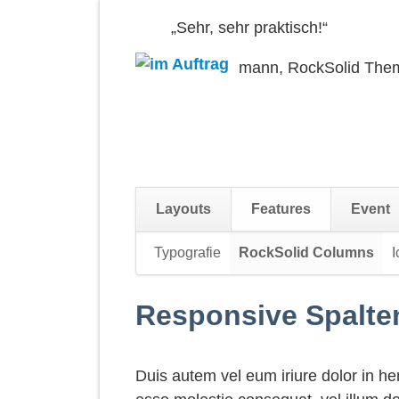
„Sehr, sehr praktisch!“
– Mathias Neumann, RockSolid The
Layouts
Features
Event
Navigation
Typografie
RockSolid Columns
I
überspringen
Responsive Spalten
Duis autem vel eum iriure dolor in hend