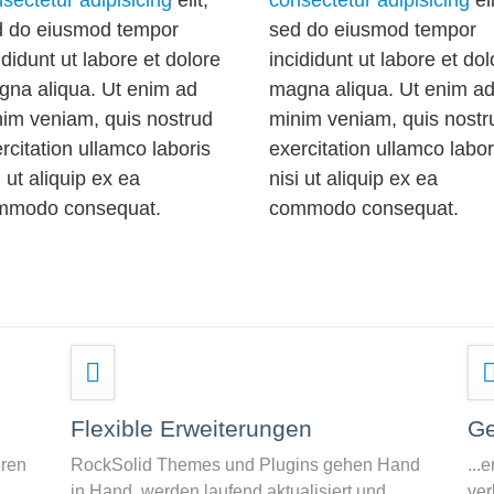
d do eiusmod tempor
sed do eiusmod tempor
ididunt ut labore et dolore
incididunt ut labore et dol
na aliqua. Ut enim ad
magna aliqua. Ut enim a
im veniam, quis nostrud
minim veniam, quis nostr
rcitation ullamco laboris
exercitation ullamco labor
i ut aliquip ex ea
nisi ut aliquip ex ea
mmodo consequat.
commodo consequat.
Flexible Erweiterungen
Ge
eren
RockSolid Themes und Plugins gehen Hand
...
in Hand, werden laufend aktualisiert und
ver