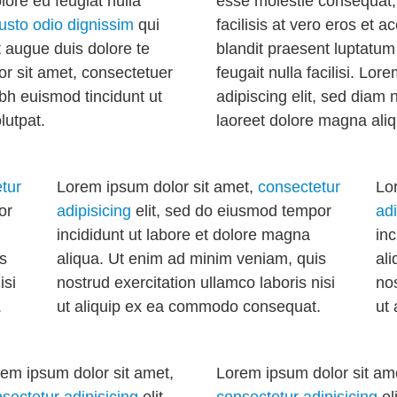
lore eu feugiat nulla
esse molestie consequat, v
iusto odio dignissim
qui
facilisis at vero eros et 
t augue duis dolore te
blandit praesent luptatum 
lor sit amet, consectetuer
feugait nulla facilisi. Lo
bh euismod tincidunt ut
adipiscing elit, sed diam
lutpat.
laoreet dolore magna aliq
tur
Lorem ipsum dolor sit amet,
consectetur
Lo
or
adipisicing
elit, sed do eiusmod tempor
adi
incididunt ut labore et dolore magna
inc
s
aliqua. Ut enim ad minim veniam, quis
al
isi
nostrud exercitation ullamco laboris nisi
nos
.
ut aliquip ex ea commodo consequat.
ut
em ipsum dolor sit amet,
Lorem ipsum dolor sit am
sectetur adipisicing
elit,
consectetur adipisicing
eli