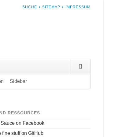
NAVIGATION
SUCHE
SITEMAP
IMPRESSUM
ÜBERSPRINGEN
en
Sidebar
Navigation
überspringen
AND RESSOURCES
 Sauce on Facebook
e fine stuff on GitHub