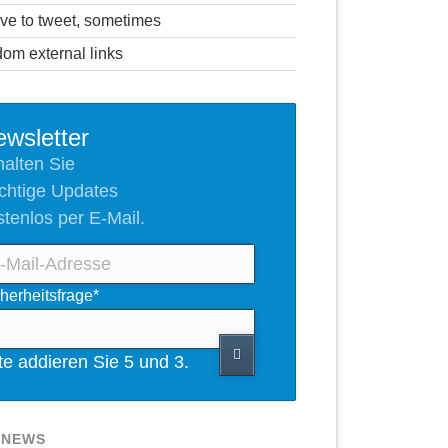
ve to tweet, sometimes
om external links
wsletter
halten Sie
chtige Updates
stenlos per E-Mail.
l-
ichtfeld
herheitsfrage
*
resse
tte addieren Sie 5 und 3.
 NEWS