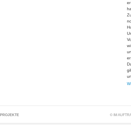
er
ha
Zu
no
Ho
U
Vo
wi
un
er
Da
gi
un
W
PROJEKTE
© IM AUFT