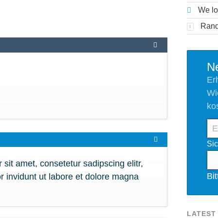
We lo
Rand
Ne
Er
Wi
ko
E-
Mai
Pfl
Sic
Ad
sit amet, consetetur sadipscing elitr,
Bi
invidunt ut labore et dolore magna
LATEST