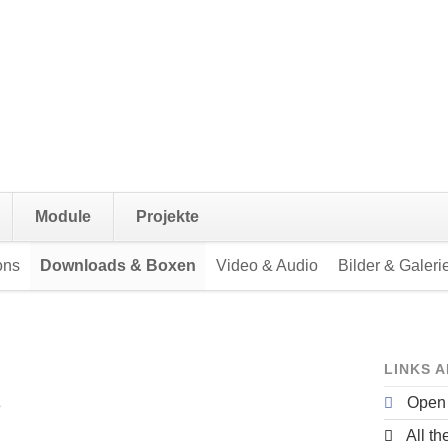
Navigation
Module
Projekte
überspringen
ons
Downloads & Boxen
Video & Audio
Bilder & Galeri
LINKS 
Open
e
All th