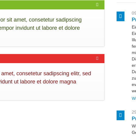
09
r sit amet, consetetur sadipscing
P
Ei
empor invidunt ut labore et dolore
Ei
Il
fe
mi
Di
er
Da
amet, consetetur sadipscing elitr, sed
zu
dunt ut labore et dolore magna
ev
w
W
29
P
W
Ge