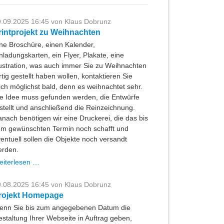
.09.2025 16:45
von Klaus Dobrunz
rintprojekt zu Weihnachten
ne Broschüre, einen Kalender,
nladungskarten, ein Flyer, Plakate, eine
lustration, was auch immer Sie zu Weihnachten
rtig gestellt haben wollen, kontaktieren Sie
ch möglichst bald, denn es weihnachtet sehr.
e Idee muss gefunden werden, die Entwürfe
stellt und anschließend die Reinzeichnung.
nach benötigen wir eine Druckerei, die das bis
m gewünschten Termin noch schafft und
entuell sollen die Objekte noch versandt
erden.
Printprojekt
eiterlesen …
zu
Weihnachten
.08.2025 16:45
von Klaus Dobrunz
rojekt Homepage
enn Sie bis zum angegebenen Datum die
staltung Ihrer Webseite in Auftrag geben,