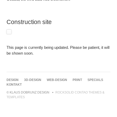
Construction site
This page is currently being updated. Please be patient, it will
be shown soon.
NAVIGATION
DESIGN
3D-DESIGN
WEB-DESIGN
PRINT
SPECIALS
ÜBERSPRINGEN
KONTAKT
© KLAUS DOBRUNZ DESIGN
ROCKSOLID CONTAO THEMES &
TEMPLATES