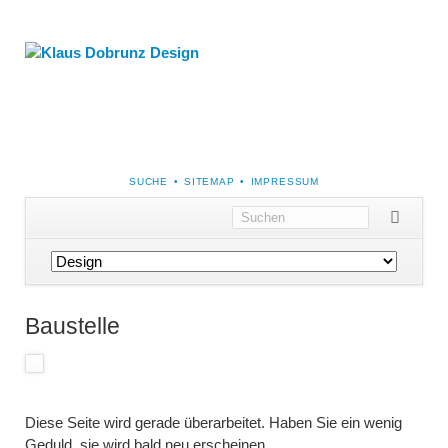
NAVIGATION
SUCHE
SITEMAP
IMPRESSUM
ÜBERSPRINGEN
Navigation
überspringen
Baustelle
Diese Seite wird gerade überarbeitet. Haben Sie ein wenig
Geduld, sie wird bald neu erscheinen.