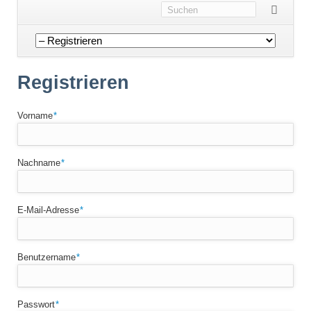
Navigation
überspringen
Registrieren
Pflichtfeld
Vorname
*
Pflichtfeld
Nachname
*
Pflichtfeld
E-Mail-Adresse
*
Pflichtfeld
Benutzername
*
Pflichtfeld
Passwort
*