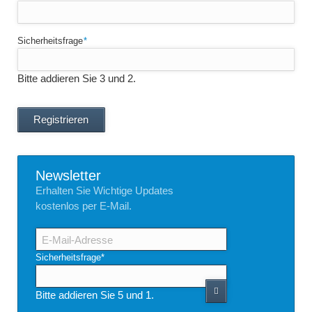
Pflichtfeld
Sicherheitsfrage
*
Bitte addieren Sie 3 und 2.
Registrieren
Newsletter
Erhalten Sie Wichtige Updates
kostenlos per E-Mail.
E-
Mail-
Adresse
Pflichtfeld
Sicherheitsfrage
*
Bitte addieren Sie 5 und 1.