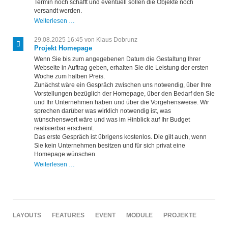
Termin noch schafft und eventuell sollen die Objekte noch
versandt werden.
Printprojekt
Weiterlesen …
zu
Weihnachten
29.08.2025 16:45
von Klaus Dobrunz
Projekt Homepage
Wenn Sie bis zum angegebenen Datum die Gestaltung Ihrer
Webseite in Auftrag geben, erhalten Sie die Leistung der ersten
Woche zum halben Preis.
Zunächst wäre ein Gespräch zwischen uns notwendig, über Ihre
Vorstellungen bezüglich der Homepage, über den Bedarf den Sie
und Ihr Unternehmen haben und über die Vorgehensweise. Wir
sprechen darüber was wirklich notwendig ist, was
wünschenswert wäre und was im Hinblick auf Ihr Budget
realisierbar erscheint.
Das erste Gespräch ist übrigens kostenlos. Die gilt auch, wenn
Sie kein Unternehmen besitzen und für sich privat eine
Homepage wünschen.
Projekt
Weiterlesen …
Homepage
NAVIGATION
LAYOUTS
FEATURES
EVENT
MODULE
PROJEKTE
ÜBERSPRINGEN