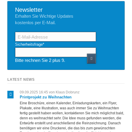
Newsletter
Erhalten Sie Wichtige Updates
kostenlos per E-Mail.
E-
Mail-
Adresse
Pflichtfeld
Sicherheitsfrage
*
Bitte rechnen Sie 2 plus 9.
LATEST NEWS
09.09.2025 16:45
von Klaus Dobrunz
Printprojekt zu Weihnachten
Eine Broschüre, einen Kalender, Einladungskarten, ein Flyer,
Plakate, eine Illustration, was auch immer Sie zu Weihnachten
fertig gestellt haben wollen, kontaktieren Sie mich möglichst bald,
denn es weihnachtet sehr. Die Idee muss gefunden werden, die
Entwürfe erstellt und anschließend die Reinzeichnung. Danach
benötigen wir eine Druckerei, die das bis zum gewünschten