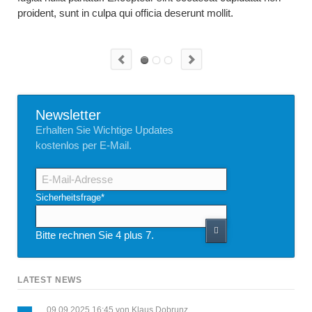
proident, sunt in culpa qui officia deserunt mollit.
Newsletter
Erhalten Sie Wichtige Updates
kostenlos per E-Mail.
E-
Mail-
Adresse
Pflichtfeld
Sicherheitsfrage
*
Bitte rechnen Sie 4 plus 7.
LATEST NEWS
09.09.2025 16:45
von Klaus Dobrunz