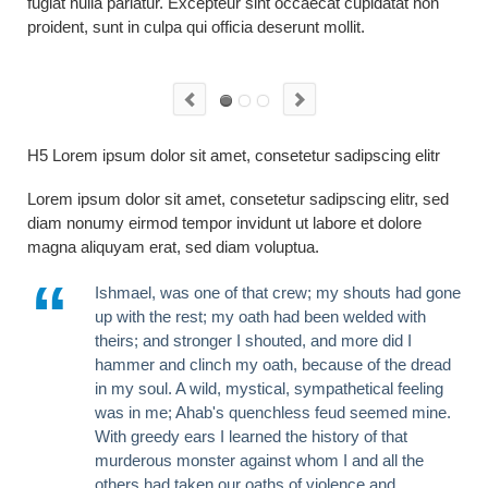
fugiat nulla pariatur. Excepteur sint occaecat cupidatat non
proident, sunt in culpa qui officia deserunt mollit.
H5 Lorem ipsum dolor sit amet, consetetur sadipscing elitr
Lorem ipsum dolor sit amet, consetetur sadipscing elitr, sed
diam nonumy eirmod tempor invidunt ut labore et dolore
magna aliquyam erat, sed diam voluptua.
Ishmael, was one of that crew; my shouts had gone
up with the rest; my oath had been welded with
theirs; and stronger I shouted, and more did I
hammer and clinch my oath, because of the dread
in my soul. A wild, mystical, sympathetical feeling
was in me; Ahab's quenchless feud seemed mine.
With greedy ears I learned the history of that
murderous monster against whom I and all the
others had taken our oaths of violence and