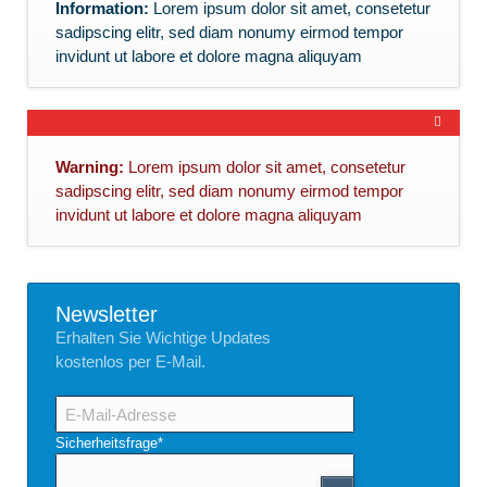
Information:
Lorem ipsum dolor sit amet, consetetur
sadipscing elitr, sed diam nonumy eirmod tempor
invidunt ut labore et dolore magna aliquyam
Warning:
Lorem ipsum dolor sit amet, consetetur
sadipscing elitr, sed diam nonumy eirmod tempor
invidunt ut labore et dolore magna aliquyam
Newsletter
Erhalten Sie Wichtige Updates
kostenlos per E-Mail.
E-
Mail-
Adresse
Pflichtfeld
Sicherheitsfrage
*