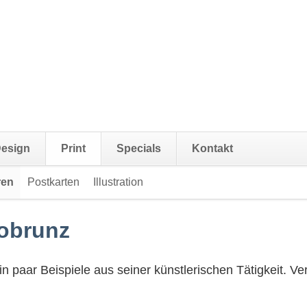
Navigat
esign
Print
Specials
Kontakt
überspr
ren
Postkarten
Illustration
Navigation
überspringen
obrunz
n paar Beispiele aus seiner künstlerischen Tätigkeit. Ve