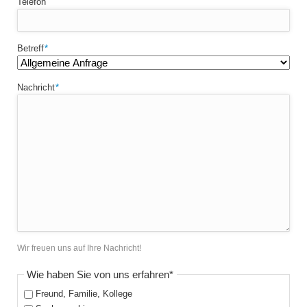
Telefon
Pflichtfeld
Betreff
*
Pflichtfeld
Nachricht
*
Wir freuen uns auf Ihre Nachricht!
Pflichtfeld
Wie haben Sie von uns erfahren
*
Freund, Familie, Kollege