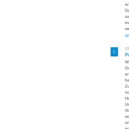
er
Da
zu
ev
w
W
29
P
W
Ge
er
ha
Zu
no
Ho
U
Vo
wi
un
er