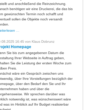
stellt und anschließend die Reinzeichnung.
nach benötigen wir eine Druckerei, die das bis
m gewünschten Termin noch schafft und
entuell sollen die Objekte noch versandt
erden.
Printprojekt
eiterlesen …
zu
Weihnachten
.08.2025 16:45
von Klaus Dobrunz
rojekt Homepage
enn Sie bis zum angegebenen Datum die
staltung Ihrer Webseite in Auftrag geben,
halten Sie die Leistung der ersten Woche zum
lben Preis.
nächst wäre ein Gespräch zwischen uns
twendig, über Ihre Vorstellungen bezüglich der
mepage, über den Bedarf den Sie und Ihr
nternehmen haben und über die
rgehensweise. Wir sprechen darüber was
rklich notwendig ist, was wünschenswert wäre
d was im Hinblick auf Ihr Budget realisierbar
scheint.