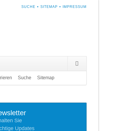
NAVIGATION
SUCHE
SITEMAP
IMPRESSUM
ÜBERSPRINGEN
rieren
Suche
Sitemap
Navigation
überspringen
wsletter
halten Sie
chtige Updates