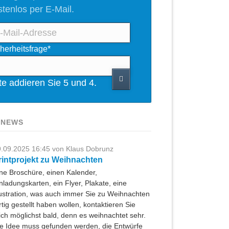
stenlos per E-Mail.
l-
ichtfeld
herheitsfrage
*
resse
tte addieren Sie 5 und 4.
 NEWS
.09.2025 16:45
von Klaus Dobrunz
rintprojekt zu Weihnachten
ne Broschüre, einen Kalender,
nladungskarten, ein Flyer, Plakate, eine
lustration, was auch immer Sie zu Weihnachten
rtig gestellt haben wollen, kontaktieren Sie
ch möglichst bald, denn es weihnachtet sehr.
e Idee muss gefunden werden, die Entwürfe