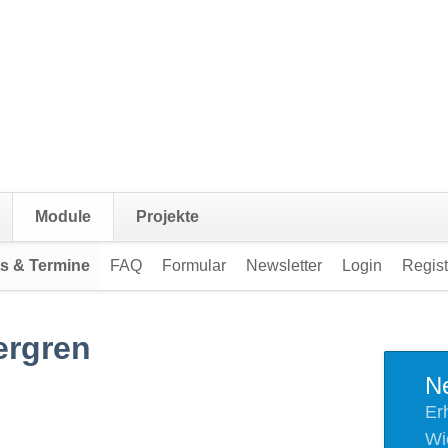
Navigation
Module
Projekte
überspringen
s & Termine
FAQ
Formular
Newsletter
Login
Regist
ergren
Ne
Er
Wi