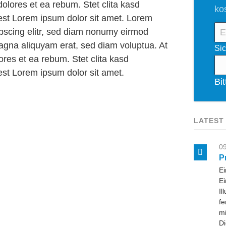
olores et ea rebum. Stet clita kasd
ko
est Lorem ipsum dolor sit amet. Lorem
E-
ipscing elitr, sed diam nonumy eirmod
Mai
magna aliquyam erat, sed diam voluptua. At
Pfl
Sic
Ad
res et ea rebum. Stet clita kasd
st Lorem ipsum dolor sit amet.
Bi
LATEST
09
P
Ei
Ei
Il
fe
mi
Di