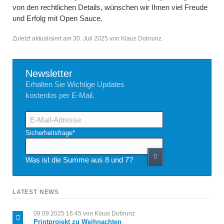
von den rechtlichen Details, wünschen wir Ihnen viel Freude
und Erfolg mit Open Sauce.
Zuletzt aktualisiert am 30. Juli 2025 von Klaus Dobrunz.
Newsletter
Erhalten Sie Wichtige Updates
kostenlos per E-Mail.
E-
Mail-
Adresse
Pflichtfeld
Sicherheitsfrage
*
Was ist die Summe aus 8 und 7?
LATEST NEWS
09.09.2025 16:45
von Klaus Dobrunz
Printprojekt zu Weihnachten