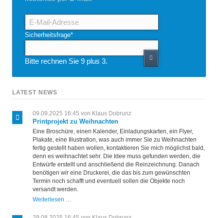
E-
Mail-
Adresse
Pflichtfeld
Sicherheitsfrage
*
Bitte rechnen Sie 9 plus 3.
LATEST NEWS
09.09.2025 16:45
von Klaus Dobrunz
Printprojekt zu Weihnachten
Eine Broschüre, einen Kalender, Einladungskarten, ein Flyer,
Plakate, eine Illustration, was auch immer Sie zu Weihnachten
fertig gestellt haben wollen, kontaktieren Sie mich möglichst bald,
denn es weihnachtet sehr. Die Idee muss gefunden werden, die
Entwürfe erstellt und anschließend die Reinzeichnung. Danach
benötigen wir eine Druckerei, die das bis zum gewünschten
Termin noch schafft und eventuell sollen die Objekte noch
versandt werden.
Printprojekt
Weiterlesen …
zu
Weihnachten
29.08.2025 16:45
von Klaus Dobrunz