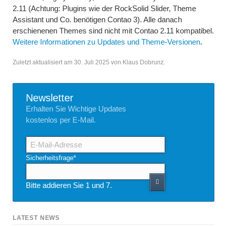
2.11 (Achtung: Plugins wie der RockSolid Slider, Theme
Assistant und Co. benötigen Contao 3). Alle danach
erschienenen Themes sind nicht mit Contao 2.11 kompatibel.
Weitere Informationen zu Updates und Theme-Versionen
.
Zuletzt aktualisiert am 30. Juli 2025 von Klaus Dobrunz.
Newsletter
Erhalten Sie Wichtige Updates
kostenlos per E-Mail.
E-
Mail-
Adresse
Pflichtfeld
Sicherheitsfrage
*
Bitte addieren Sie 1 und 7.
LATEST NEWS