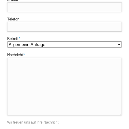
Telefon
Pflichtfeld
Betreff
*
Pflichtfeld
Nachricht
*
Wir freuen uns auf Ihre Nachricht!