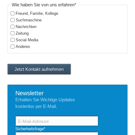
Pflichtfeld
Wie haben Sie von uns erfahren
*
Freund, Familie, Kollege
Suchmaschine
Nachrichten
Zeitung
Social Media
Anderes
Jetzt Kontakt aufnehmen
Newsletter
Erhalten Sie Wichtige Updates
kostenlos per E-Mail.
E-
Mail-
Adresse
Pflichtfeld
Sicherheitsfrage
*