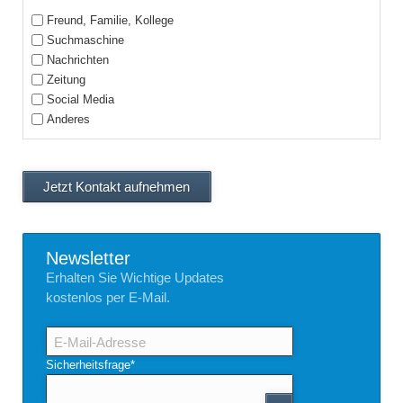
Freund, Familie, Kollege
Suchmaschine
Nachrichten
Zeitung
Social Media
Anderes
Jetzt Kontakt aufnehmen
Newsletter
Erhalten Sie Wichtige Updates
kostenlos per E-Mail.
E-
Mail-
Adresse
Pflichtfeld
Sicherheitsfrage
*