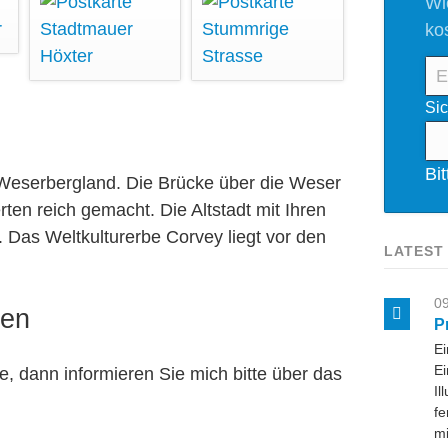
Wi
ko
E-
Mai
Pfl
Sic
Ad
Bi
 Weserbergland. Die Brücke über die Weser
rten reich gemacht. Die Altstadt mit Ihren
Das Weltkulturerbe Corvey liegt vor den
LATEST
09
len
P
Ei
Ei
ve, dann informieren Sie mich bitte über das
Il
fe
mi