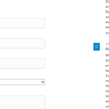
Di
er
Da
zu
ev
w
W
29
P
W
Ge
er
ha
Zu
no
Ho
U
Vo
wi
un