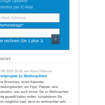
chtige Updates
stenlos per E-Mail.
l-
ichtfeld
herheitsfrage
*
resse
tte rechnen Sie 1 plus 3.
 NEWS
.09.2025 16:45
von Klaus Dobrunz
rintprojekt zu Weihnachten
ne Broschüre, einen Kalender,
nladungskarten, ein Flyer, Plakate, eine
lustration, was auch immer Sie zu Weihnachten
rtig gestellt haben wollen, kontaktieren Sie
ch möglichst bald, denn es weihnachtet sehr.