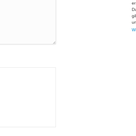
er
Da
gi
un
W