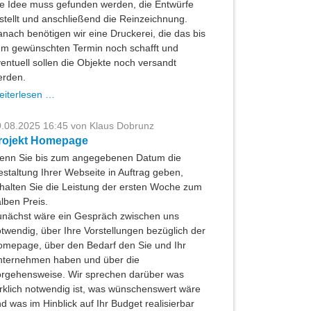
e Idee muss gefunden werden, die Entwürfe
stellt und anschließend die Reinzeichnung.
nach benötigen wir eine Druckerei, die das bis
m gewünschten Termin noch schafft und
entuell sollen die Objekte noch versandt
erden.
Printprojekt
eiterlesen …
zu
Weihnachten
.08.2025 16:45
von Klaus Dobrunz
rojekt Homepage
enn Sie bis zum angegebenen Datum die
staltung Ihrer Webseite in Auftrag geben,
halten Sie die Leistung der ersten Woche zum
lben Preis.
nächst wäre ein Gespräch zwischen uns
twendig, über Ihre Vorstellungen bezüglich der
mepage, über den Bedarf den Sie und Ihr
nternehmen haben und über die
rgehensweise. Wir sprechen darüber was
rklich notwendig ist, was wünschenswert wäre
d was im Hinblick auf Ihr Budget realisierbar