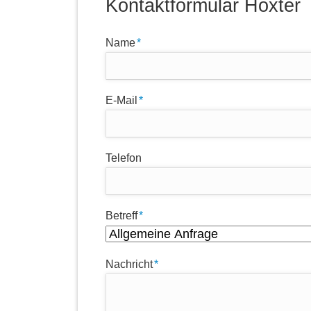
Kontaktformular Höxter
Pflichtfeld
Name
*
Pflichtfeld
E-Mail
*
Telefon
Pflichtfeld
Betreff
*
Pflichtfeld
Nachricht
*