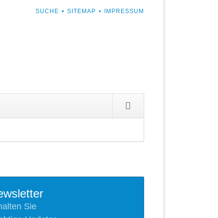
NAVIGATION
SUCHE
SITEMAP
IMPRESSUM
ÜBERSPRINGEN
ion
ingen
wsletter
halten Sie