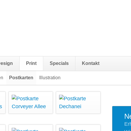
Navigat
esign
Print
Specials
Kontakt
überspr
en
Postkarten
Illustration
Navigation
überspringen
Ne
Er